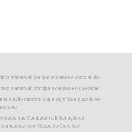
ólica menstrual: por que acontece e como aliviar
traso menstrual: principais causas e o que fazer
enstruação marrom: o que significa e quando se
reocupar
emperos que Combatem a Inflamação da
ndometriose (com Respaldo Científico)