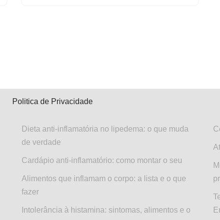
Politica de Privacidade
Dieta anti-inflamatória no lipedema: o que muda
C
de verdade
A
Cardápio anti-inflamatório: como montar o seu
M
Alimentos que inflamam o corpo: a lista e o que
p
fazer
T
Intolerância à histamina: sintomas, alimentos e o
E